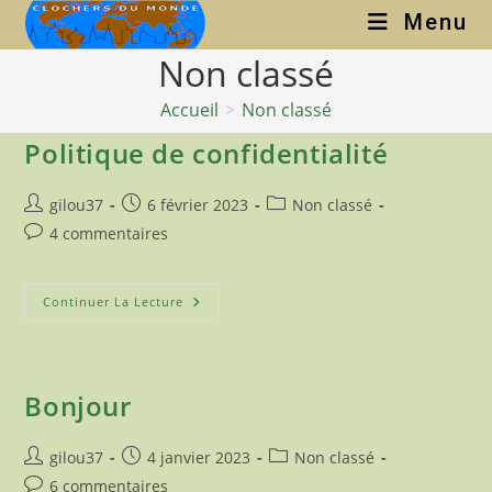
Skip to content
Menu
Non classé
Accueil
>
Non classé
Politique de confidentialité
Auteur/autrice
Publication
Post
gilou37
6 février 2023
Non classé
de
publiée :
category:
Commentaires
4 commentaires
la
de
publication :
la
publication :
Politique
Continuer La Lecture
De
Confidentialité
Bonjour
Auteur/autrice
Publication
Post
gilou37
4 janvier 2023
Non classé
de
publiée :
category:
Commentaires
6 commentaires