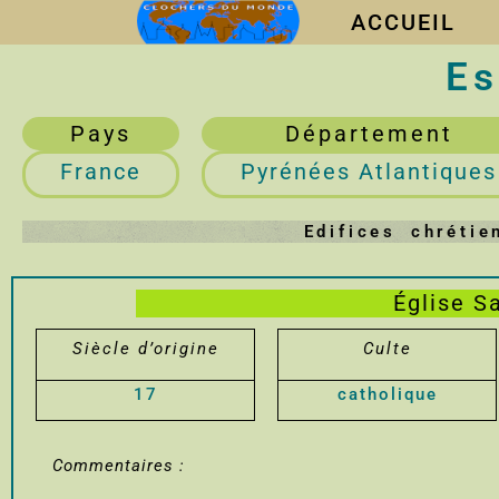
ACCUEIL
Es
Pays
Département
France
Pyrénées Atlantiques
Edifices chréti
Église S
Siècle d’origine
Culte
17
catholique
Commentaires :