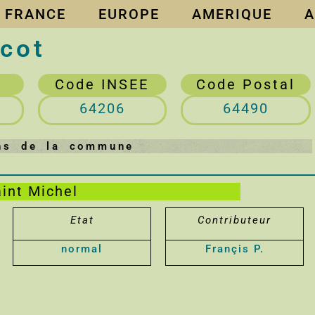
FRANCE
EUROPE
AMERIQUE
A
cot
Code INSEE
Code Postal
64206
64490
ens de la commune
aint Michel
Etat
Contributeur
normal
Françis P.