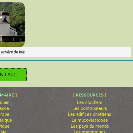
arrière de loin
NTACT
MAIRE
RESSOURCES
cueil
Les clochers
ance
Les contributeurs
rope
Les édifices chrétiens
rique
La mucoviscidose
rique
Les pays du monde
sie
Les statistiques