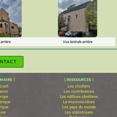
arrière
Vue latérale arrière
NTACT
MAIRE
RESSOURCES
cueil
Les clochers
ance
Les contributeurs
rope
Les édifices chrétiens
rique
La mucoviscidose
rique
Les pays du monde
sie
Les statistiques