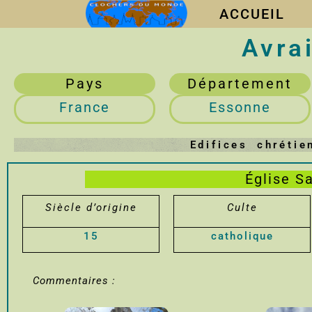
ACCUEIL
Avrai
Pays
Département
France
Essonne
Edifices chréti
Église S
Siècle d’origine
Culte
15
catholique
Commentaires :