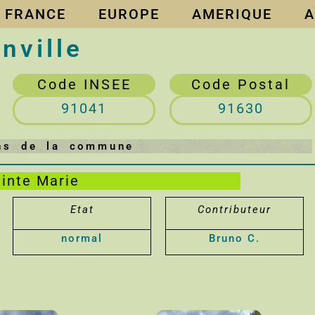
FRANCE
EUROPE
AMERIQUE
A
nville
Code INSEE
Code Postal
91041
91630
ens de la commune
ainte Marie
Etat
Contributeur
normal
Bruno C.