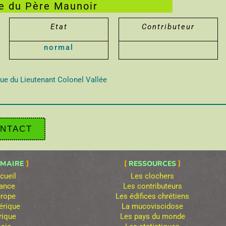
re du Père Maunoir
Etat
Contributeur
normal
Rue du Lieutenant Colonel Vallée
NTACT
MAIRE
RESSOURCES
cueil
Les clochers
ance
Les contributeurs
rope
Les édifices chrétiens
rique
La mucoviscidose
rique
Les pays du monde