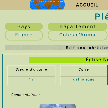
ACCUEIL
Pl
Pays
Département
France
Côtes d’Armor
Edifices chréti
Église 
Siècle d’origine
Culte
17
catholique
Commentaires :