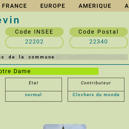
FRANCE
EUROPE
AMERIQUE
A
évin
Code INSEE
Code Postal
22202
22340
ens de la commune
Notre Dame
Etat
Contributeur
normal
Clochers du monde