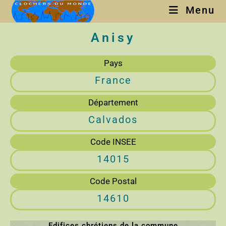
Menu
Anisy
Pays
France
Département
Calvados
Code INSEE
14015
Code Postal
14610
Edifices chrétiens de la commune