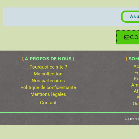
Asu
CO
A PROPOS DE NOUS
SOM
Ac
Pourquoi ce site ?
Fr
Ma collection
Eu
Nos partenaires
Amé
Politique de confidentialité
Af
Mentions légales
A
Contact
Oc
Copyri