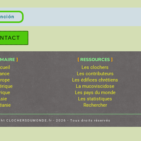
nción
NTACT
MAIRE
RESSOURCES
cueil
Les clochers
ance
Les contributeurs
rope
Les édifices chrétiens
rique
La mucoviscidose
rique
Les pays du monde
sie
Les statistiques
éanie
Rechercher
ght CLOCHERSDUMONDE.fr - 2026 - Tous droits réservés